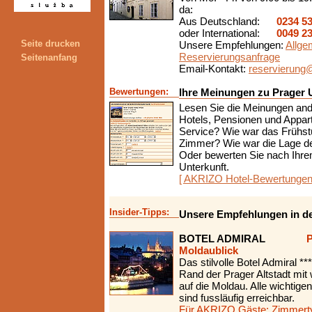
da:
Aus Deutschland:
0234 5
oder International:
0049 2
Seite drucken
Unsere Empfehlungen:
Allge
Reservierungsanfrage
Seitenanfang
Email-Kontakt:
reservierung@
Bewertungen:
Ihre Meinungen zu Prager U
Lesen Sie die Meinungen and
Hotels, Pensionen und Appar
Service? Wie war das Frühst
Zimmer? Wie war die Lage de
Oder bewerten Sie nach Ihrem
Unterkunft.
[ AKRIZO Hotel-Bewertungen
Insider-Tipps:
Unsere Empfehlungen in der
BOTEL ADMIRAL
P
Moldaublick
Das stilvolle Botel Admiral **
Rand der Prager Altstadt mi
auf die Moldau. Alle wichtig
sind fussläufig erreichbar.
Für AKRIZO Gäste: Zimmerty