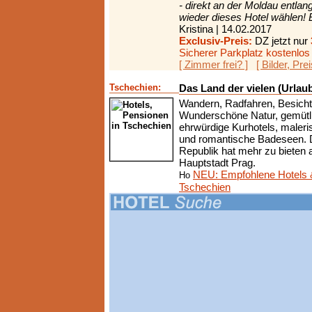
- direkt an der Moldau entla
wieder dieses Hotel wählen! E
Kristina | 14.02.2017
Exclusiv-Preis:
DZ jetzt nur
Sicherer Parkplatz kostenlo
[ Zimmer frei? ]
[ Bilder, Pre
Tschechien:
Das Land der vielen (Urlaub
Wandern, Radfahren, Besich
Wunderschöne Natur, gemütl
ehrwürdige Kurhotels, maler
und romantische Badeseen. 
Republik hat mehr zu bieten al
Hauptstadt Prag.
NEU: Empfohlene Hotels 
Tschechien