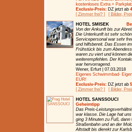
kostenloses Extra + Parkplatz
Exclusiv-Preis:
DZ jetzt ab
[ Zimmer frei? ]
[ Bilder, Pre
HOTEL SMISEK
Be
Von der Ankunft bis zur Abrei
Die Unterkunft ist sehr schön
Servicepersonal war sehr fr
und hilfsbereit. Das Essen i
Frühstück bis zum Abendesse
waren zu viert und können di
weiterempfehlen. Der Konta
war hervorragend.
Wener, Erfurt | 07.03.2018
Eigenes Schwimmbad- Eigene
EUR!
Exclusiv-Preis:
DZ jetzt ab
[ Zimmer frei? ]
[ Bilder, Pre
HOTEL SANSSOUCI
Geheimtipp
Das Preis-Leistungsverhältni
war klasse. Die Lage hat uns
ging 3 Minuten zu Fuß, dann
Straßenbahn und an der Molda
Altstadt bis dierekt zur Karl