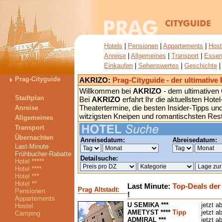
Hotels
|
Pensionen
|
Appartements
|
Host
Anreise
|
Allgemeines
|
Transport
|
Essen
Einkaufen
|
Sehenswertes
|
Geschichte
Prag-Cityguide
AKRIZO:
Prag-Cityguide - der ultimative
Willkommen bei
AKRIZO
- dem ultimativen
Stadtplan
Bei
AKRIZO
erfahrt Ihr die aktuellsten Hot
Theatertermine, die besten Insider-Tipps un
Anreise
witzigsten Kneipen und romantischsten Res
Allgemeines
Transport
Übernachten
Anreisedatum:
Abreisedatum:
Last-Minute
Frühbucher-Rabatte
Detailsuche:
Hotel *****
Hotel ****
Hotel ***
Hotel **
Last Minute:
Top-Deals der
Prag Altstadt:
Pensionen
!
Appartements
U SEMIKA ***
jetzt a
Hostel
AMETYST ****
Tipp
jetzt a
Camping
ADMIRAL ***
jetzt a