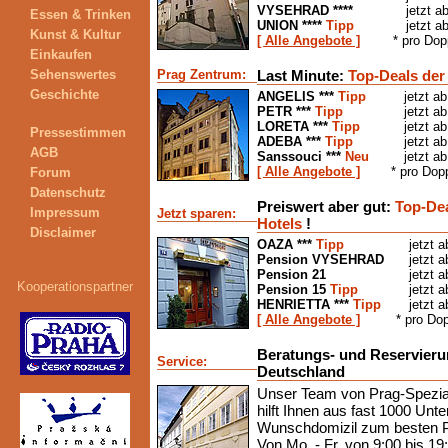
VYSEHRAD ****
jetzt a
Essen & Trinken
UNION ****
Tipp
jetzt a
Kunst & Kultur
[ Alle Angebote ]
* pro Do
Einkaufen
Sehenswertes
Prag Zentrum:
Last Minute:
Top-Deals der 
Geschichte
ANGELIS ***
Tipp
jetzt a
PETR ***
Tipp
jetzt a
LORETA ***
Tipp
jetzt a
Pressestimmen
ADEBA ***
Tipp
jetzt a
AGB
Sanssouci ***
Neu
jetzt a
[ Alle Angebote ]
* pro Dop
Forum
Datenschutz
Preiswert aber gut:
Top-Dea
Impressum
Jetzt sparen:
Hotels
!
Disclaimer
OAZA ***
Tipp
jetzt 
Pension VYSEHRAD
jetzt 
Pension 21
jetzt 
Kooperationspartner
Pension 15
Tipp
jetzt 
HENRIETTA ***
Tipp
jetzt 
[ Alle Angebote ]
* pro Do
Beratungs- und Reservieru
Service:
Deutschland
Unser Team von Prag-Spezial
hilft Ihnen aus fast 1000 Unte
Wunschdomizil zum besten Pr
Von Mo. - Fr. von 9:00 bis 19: